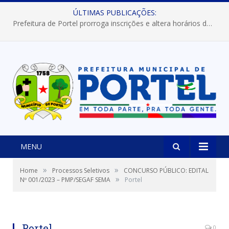
ÚLTIMAS PUBLICAÇÕES:
Prefeitura de Portel prorroga inscrições e altera horários dos concursos “Musa” e “Miss Mix Verão 2026”
MENU
»
»
Home
Processos Seletivos
CONCURSO PÚBLICO: EDITAL
»
Nº 001/2023 – PMP/SEGAF SEMA
Portel
Reprodução
Portel
0