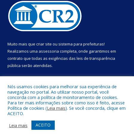
Muito mais que
criar site
ou
sistema para prefeituras
!
Realizamos uma
assessoria
completa, onde garantimos em
contrato que todas as exigências das
leis de transparência
pública
serão atendidas.
Conheça o
PNTP
e o
Radar da Transparência Pública
Nós usamos cookies para melhorar sua experiência de
navegação no portal. Ao utilizar nosso portal, você
concorda com a política de monitoramento de cookies.
Para ter mais informações sobre como isso é feito, acesse
Política de cookies (
Leia mais
). Se você concorda, clique em
Todos os direitos reservados a Prefeitura Municipal de Portel.
ACEITO.
Mapa do Site
Acessar Área Administrativa
ACEITO
Leia mais
Acessar Webmail