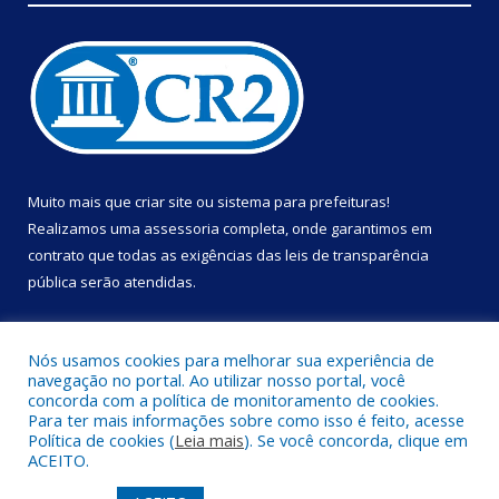
Muito mais que
criar site
ou
sistema para prefeituras
!
Realizamos uma
assessoria
completa, onde garantimos em
contrato que todas as exigências das
leis de transparência
pública
serão atendidas.
Conheça o
PNTP
e o
Radar da Transparência Pública
Nós usamos cookies para melhorar sua experiência de
navegação no portal. Ao utilizar nosso portal, você
concorda com a política de monitoramento de cookies.
Para ter mais informações sobre como isso é feito, acesse
Política de cookies (
Leia mais
). Se você concorda, clique em
Todos os direitos reservados a Prefeitura Municipal de Portel.
ACEITO.