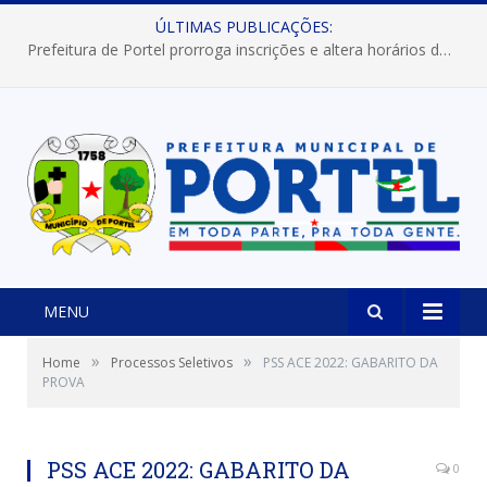
ÚLTIMAS PUBLICAÇÕES:
Prefeitura de Portel prorroga inscrições e altera horários dos concursos “Musa” e “Miss Mix Verão 2026”
MENU
»
»
Home
Processos Seletivos
PSS ACE 2022: GABARITO DA
PROVA
PSS ACE 2022: GABARITO DA
0