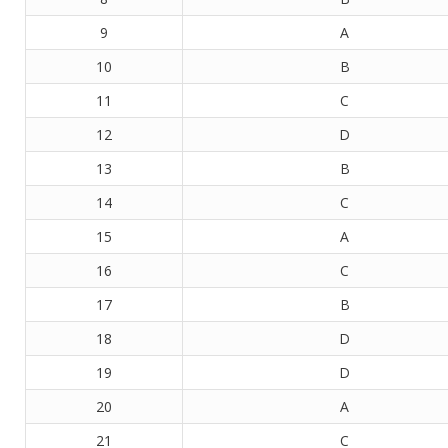
9
A
10
B
11
C
12
D
13
B
14
C
15
A
16
C
17
B
18
D
19
D
20
A
21
C