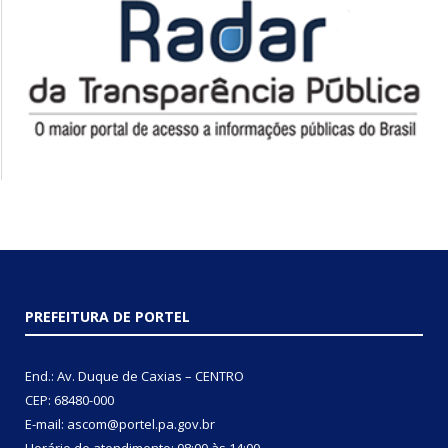
PREFEITURA DE PORTEL
End.: Av. Duque de Caxias – CENTRO
CEP: 68480-000
E-mail: ascom@portel.pa.gov.br
Horário de atendimento: 08:00 às 14:00