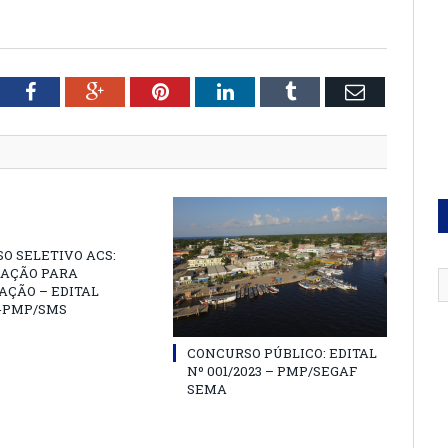
tter
Facebook
Google+
Pinterest
LinkedIn
Tumblr
Email
O SELETIVO ACS:
AÇÃO PARA
AÇÃO – EDITAL
3-PMP/SMS
CONCURSO PÚBLICO: EDITAL
Nº 001/2023 – PMP/SEGAF
SEMA