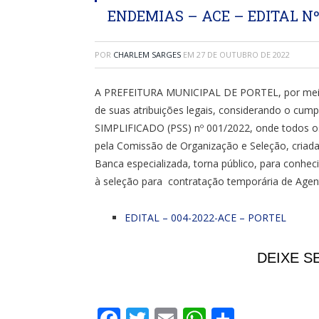
ENDEMIAS – ACE – EDITAL Nº.
POR
CHARLEM SARGES
EM
27 DE OUTUBRO DE 2022
A PREFEITURA MUNICIPAL DE PORTEL, por mei
de suas atribuições legais, considerando o c
SIMPLIFICADO (PSS) nº 001/2022, onde todos os
pela Comissão de Organização e Seleção, cria
Banca especializada, torna público, para conh
à seleção para contratação temporária de Age
EDITAL – 004-2022-ACE – PORTEL
DEIXE S
Facebook
Twitter
Email
WhatsApp
Share