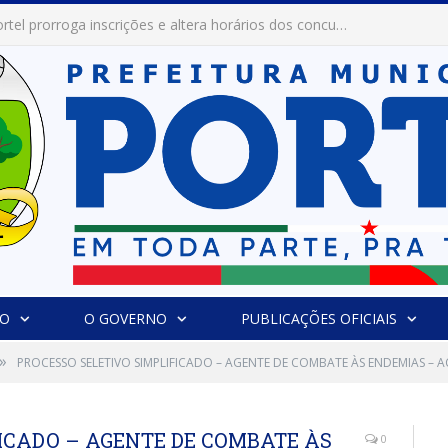
Prefeitura de Portel abre inscrições para concursos que elegerão os destaques do Verão 2026
IO
O GOVERNO
PUBLICAÇÕES OFICIAIS
»
PROCESSO SELETIVO SIMPLIFICADO – AGENTE DE COMBATE ÀS ENDEMIAS – ACE
ICADO – AGENTE DE COMBATE ÀS
0