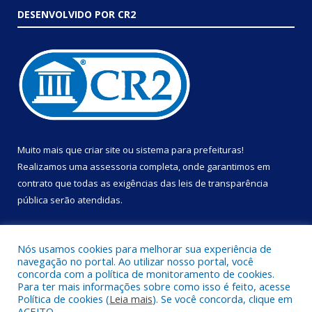
DESENVOLVIDO POR CR2
Muito mais que
criar site
ou
sistema para prefeituras
!
Realizamos uma
assessoria
completa, onde garantimos em
contrato que todas as exigências das
leis de transparência
pública
serão atendidas.
Conheça o
PNTP
e o
Radar da Transparência Pública
Nós usamos cookies para melhorar sua experiência de
navegação no portal. Ao utilizar nosso portal, você
concorda com a política de monitoramento de cookies.
Para ter mais informações sobre como isso é feito, acesse
Política de cookies (
Leia mais
). Se você concorda, clique em
Todos os direitos reservados a Prefeitura Municipal de Portel.
ACEITO.