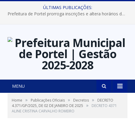
ÚLTIMAS PUBLICAÇÕES:
Prefeitura de Portel prorroga inscrições e altera horários dos concursos “Musa” e “Miss Mix Verão 2026”
MENU
»
»
»
Home
Publicações Oficiais
Decretos
DECRETO
»
4.371/GP/2025, DE 02 DE JANEIRO DE 2025
DECRETO 4371
ALINE CRISTINA CARVALHO ROMEIRO