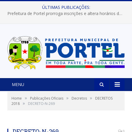
ÚLTIMAS PUBLICAÇÕES:
Prefeitura de Portel prorroga inscrições e altera horários dos concursos “Musa” e “Miss Mix Verão 2026”
MENU
»
»
»
Home
Publicações Oficiais
Decretos
DECRETOS
»
2018
DECRETO-N-269
DECRETO-N-269
0