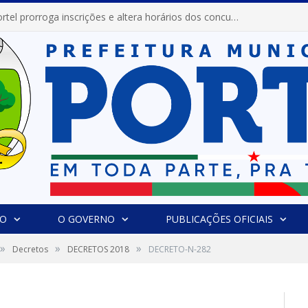
Prefeitura de Portel prorroga inscrições e altera horários dos concursos “Musa” e “Miss Mix Verão 2026”
IO
O GOVERNO
PUBLICAÇÕES OFICIAIS
»
»
»
Decretos
DECRETOS 2018
DECRETO-N-282