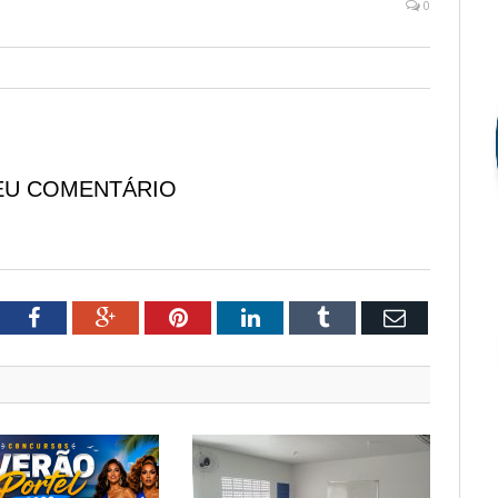
0
EU COMENTÁRIO
tter
Facebook
Google+
Pinterest
LinkedIn
Tumblr
Email