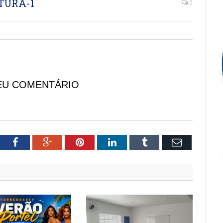
TURA-1
0
EU COMENTÁRIO
tter
Facebook
Google+
Pinterest
LinkedIn
Tumblr
Email