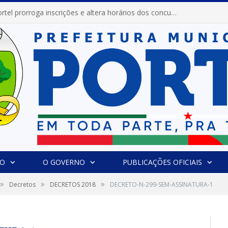
Prefeitura de Portel prorroga inscrições e altera horários dos concursos “Musa” e “Miss Mix Verão 2026”
IO
O GOVERNO
PUBLICAÇÕES OFICIAIS
»
»
»
Decretos
DECRETOS 2018
DECRETO-N-299-SEM-ASSINATURA-1