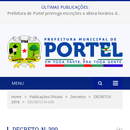
ÚLTIMAS PUBLICAÇÕES:
Prefeitura de Portel prorroga inscrições e altera horários dos concursos “Musa” e “Miss Mix Verão 2026”
MENU
»
»
»
Home
Publicações Oficiais
Decretos
DECRETOS
»
2018
DECRETO-N-300
DECRETO-N-300
0