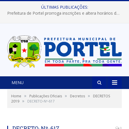
ÚLTIMAS PUBLICAÇÕES:
Prefeitura de Portel prorroga inscrições e altera horários dos concursos “Musa” e “Miss Mix Verão 2026”
MENU
»
»
»
Home
Publicações Oficiais
Decretos
DECRETOS
»
2019
DECRETO-Nº-617
DECRETO-Nº-617
0