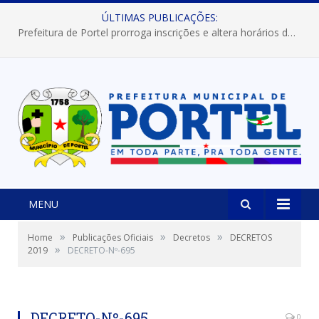
ÚLTIMAS PUBLICAÇÕES:
Prefeitura de Portel prorroga inscrições e altera horários dos concursos “Musa” e “Miss Mix Verão 2026”
MENU
»
»
»
Home
Publicações Oficiais
Decretos
DECRETOS
»
2019
DECRETO-Nº-695
DECRETO-Nº-695
0