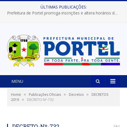
ÚLTIMAS PUBLICAÇÕES:
Prefeitura de Portel prorroga inscrições e altera horários dos concursos “Musa” e “Miss Mix Verão 2026”
MENU
»
»
»
Home
Publicações Oficiais
Decretos
DECRETOS
»
2019
DECRETO-Nº-732
DECRETO-Nº-732
0