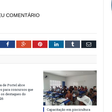
EU COMENTÁRIO
tter
Facebook
Google+
Pinterest
LinkedIn
Tumblr
Email
a de Portel abre
es para concursos que
 os destaques do
26
Capacitação em piscicultura