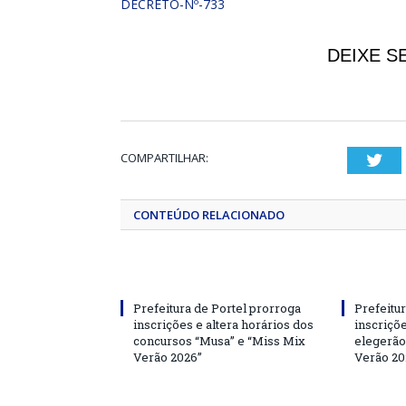
DECRETO-Nº-733
DEIXE S
COMPARTILHAR:
Twi
CONTEÚDO RELACIONADO
Prefeitura de Portel prorroga
Prefeitur
inscrições e altera horários dos
inscriçõ
concursos “Musa” e “Miss Mix
elegerão
Verão 2026”
Verão 20