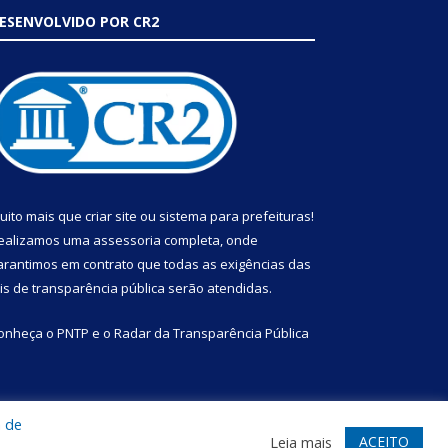
ESENVOLVIDO POR CR2
uito mais que
criar site
ou
sistema para prefeituras
!
ealizamos uma
assessoria
completa, onde
arantimos em contrato que todas as exigências das
eis de transparência pública
serão atendidas.
onheça o
PNTP
e o
Radar da Transparência Pública
a de
te
Acessar Área Administrativa
Acessar Webmail
ACEITO
Leia mais