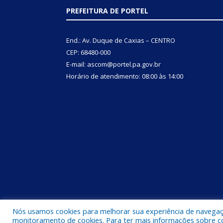
PREFEITURA DE PORTEL
End.: Av. Duque de Caxias – CENTRO
CEP: 68480-000
E-mail: ascom@portel.pa.gov.br
Horário de atendimento: 08:00 às 14:00
Nós usamos cookies para melhorar sua experiência de navegação
Todos os direitos reservados a Prefeitura Municipal
monitoramento de cookies. Para ter mais informações sobre como