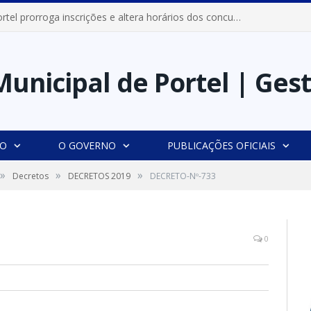
Prefeitura de Portel prorroga inscrições e altera horários dos concursos “Musa” e “Miss Mix Verão 2026”
IO
O GOVERNO
PUBLICAÇÕES OFICIAIS
»
»
»
Decretos
DECRETOS 2019
DECRETO-Nº-733
0