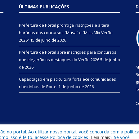
ÚLTIMAS PUBLICAÇÕES
D
Prefeitura de Portel prorroga inscrições e altera
horários dos concursos “Musa” e “Miss Mix Verão
2026”
15 de julho de 2026
Prefeitura de Portel abre inscrições para concursos
que elegerão os destaques do Verão 2026
5 de junho
de 2026
M
R
Capacitação em piscicultura fortalece comunidades
g
ribeirinhas de Portel
1 de junho de 2026
l
C
 no portal. Ao utilizar nosso portal, você concorda com a polític
 de Portel.
Mapa do Si
 isso é feito, acesse Política de cookies (
Leia mais
). Se você