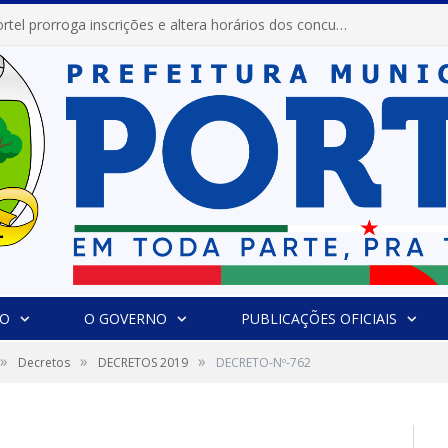
Prefeitura de Portel prorroga inscrições e altera horários dos concursos “Musa” e “Miss Mix Verão 2026”
IO
O GOVERNO
PUBLICAÇÕES OFICIAIS
»
»
»
Decretos
DECRETOS 2019
DECRETO-Nº-762