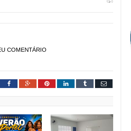
0
EU COMENTÁRIO
tter
Facebook
Google+
Pinterest
LinkedIn
Tumblr
Email