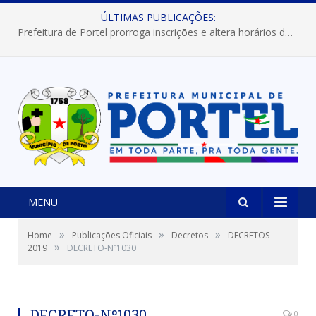
ÚLTIMAS PUBLICAÇÕES:
Prefeitura de Portel prorroga inscrições e altera horários dos concursos “Musa” e “Miss Mix Verão 2026”
MENU
»
»
»
Home
Publicações Oficiais
Decretos
DECRETOS
»
2019
DECRETO-Nº1030
DECRETO-Nº1030
0