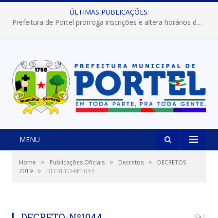
ÚLTIMAS PUBLICAÇÕES:
Prefeitura de Portel prorroga inscrições e altera horários dos concursos “Musa” e “Miss Mix Verão 2026”
MENU
»
»
»
Home
Publicações Oficiais
Decretos
DECRETOS
»
2019
DECRETO-Nº1044
DECRETO-Nº1044
0