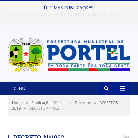
ÚLTIMAS PUBLICAÇÕES:
Prefeitura de Portel abre inscrições para concursos que elegerão os destaques do Verão 2026
MENU
»
»
»
Home
Publicações Oficiais
Decretos
DECRETOS
»
2019
DECRETO-Nº1062
DECRETO-Nº1062
0