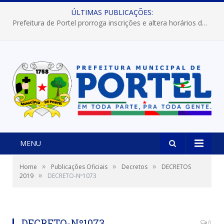
ÚLTIMAS PUBLICAÇÕES:
Prefeitura de Portel prorroga inscrições e altera horários dos concursos “Musa” e “Miss Mix Verão 2026”
MENU
»
»
»
Home
Publicações Oficiais
Decretos
DECRETOS
»
2019
DECRETO-Nº1073
DECRETO-Nº1073
0