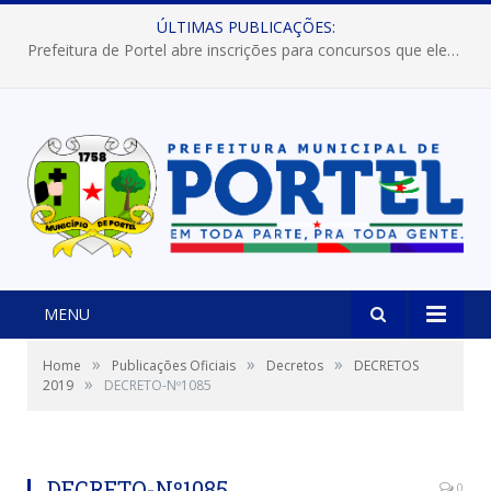
ÚLTIMAS PUBLICAÇÕES:
Prefeitura de Portel abre inscrições para concursos que elegerão os destaques do Verão 2026
MENU
»
»
»
Home
Publicações Oficiais
Decretos
DECRETOS
»
2019
DECRETO-Nº1085
DECRETO-Nº1085
0