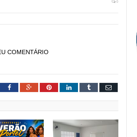
0
EU COMENTÁRIO
tter
Facebook
Google+
Pinterest
LinkedIn
Tumblr
Email