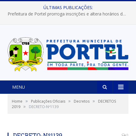
ÚLTIMAS PUBLICAÇÕES:
Prefeitura de Portel prorroga inscrições e altera horários dos concursos “Musa” e “Miss Mix Verão 2026”
MENU
»
»
»
Home
Publicações Oficiais
Decretos
DECRETOS
»
2019
DECRETO-Nº1139
DECRETO-Nº1139
0