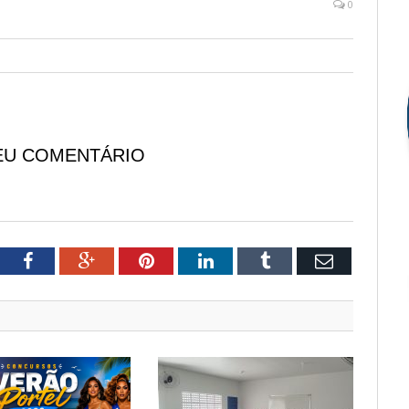
0
EU COMENTÁRIO
tter
Facebook
Google+
Pinterest
LinkedIn
Tumblr
Email