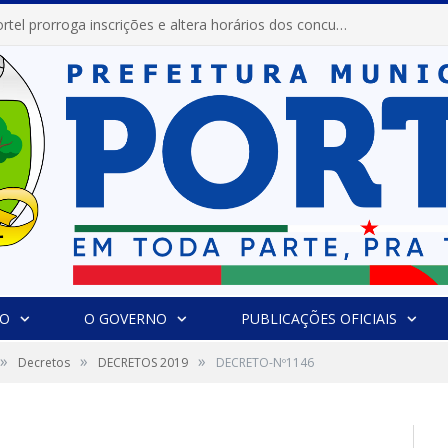
Prefeitura de Portel prorroga inscrições e altera horários dos concursos “Musa” e “Miss Mix Verão 2026”
IO
O GOVERNO
PUBLICAÇÕES OFICIAIS
»
»
»
Decretos
DECRETOS 2019
DECRETO-Nº1146