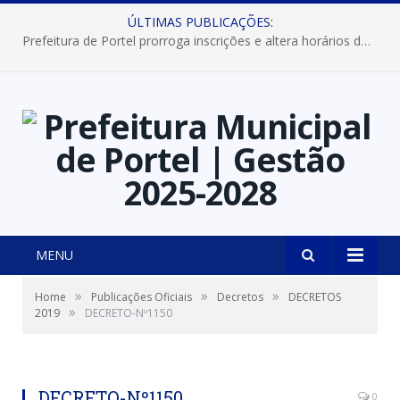
ÚLTIMAS PUBLICAÇÕES:
Prefeitura de Portel prorroga inscrições e altera horários dos concursos “Musa” e “Miss Mix Verão 2026”
MENU
»
»
»
Home
Publicações Oficiais
Decretos
DECRETOS
»
2019
DECRETO-Nº1150
DECRETO-Nº1150
0