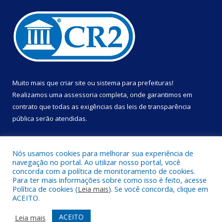
Muito mais que
criar site
ou
sistema para prefeituras
!
Realizamos uma
assessoria
completa, onde garantimos em
contrato que todas as exigências das
leis de transparência
pública
serão atendidas.
Conheça o
PNTP
e o
Radar da Transparência Pública
Nós usamos cookies para melhorar sua experiência de
navegação no portal. Ao utilizar nosso portal, você
concorda com a política de monitoramento de cookies.
Para ter mais informações sobre como isso é feito, acesse
Política de cookies (
Leia mais
). Se você concorda, clique em
Todos os direitos reservados a Prefeitura Municipal de Portel.
ACEITO.
Mapa do Site
Acessar Área Administrativa
ACEITO
Leia mais