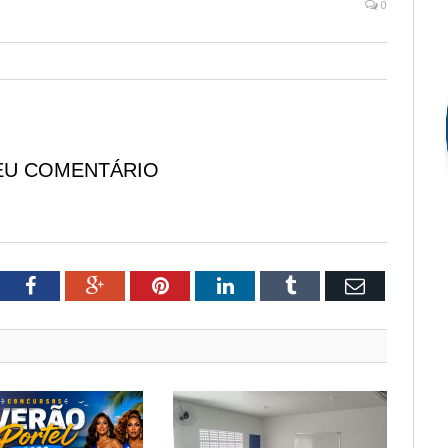
0
EU COMENTÁRIO
tter
Facebook
Google+
Pinterest
LinkedIn
Tumblr
Email