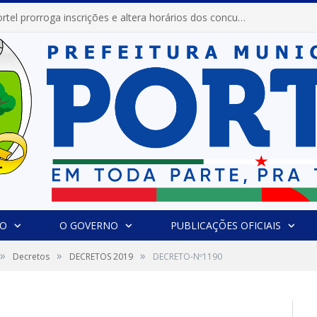
Prefeitura de Portel prorroga inscrições e altera horários dos concursos “Musa” e “Miss Mix Verão 2026”
IO
O GOVERNO
PUBLICAÇÕES OFICIAIS
»
»
»
Decretos
DECRETOS 2019
DECRETO-Nº1190