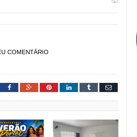
0
EU COMENTÁRIO
tter
Facebook
Google+
Pinterest
LinkedIn
Tumblr
Email