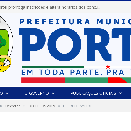
Prefeitura de Portel prorroga inscrições e altera horários dos concursos “Musa” e “Miss Mix Verão 2026”
IO
O GOVERNO
PUBLICAÇÕES OFICIAIS
»
»
»
Decretos
DECRETOS 2019
DECRETO-Nº1191