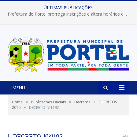
ÚLTIMAS PUBLICAÇÕES:
Prefeitura de Portel prorroga inscrições e altera horários dos concursos “Musa” e “Miss Mix Verão 2026”
MENU
»
»
»
Home
Publicações Oficiais
Decretos
DECRETOS
»
2019
DECRETO-Nº1192
DECRETO-Nº1192
0