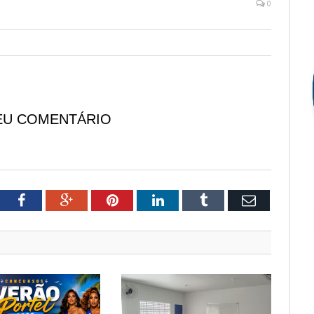
0
EU COMENTÁRIO
tter
Facebook
Google+
Pinterest
LinkedIn
Tumblr
Email