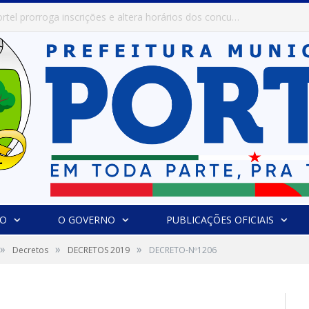
Prefeitura de Portel abre inscrições para concursos que elegerão os destaques do Verão 2026
IO
O GOVERNO
PUBLICAÇÕES OFICIAIS
»
»
»
Decretos
DECRETOS 2019
DECRETO-Nº1206