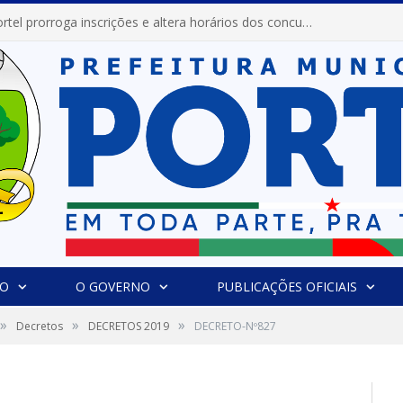
Prefeitura de Portel prorroga inscrições e altera horários dos concursos “Musa” e “Miss Mix Verão 2026”
IO
O GOVERNO
PUBLICAÇÕES OFICIAIS
»
»
»
Decretos
DECRETOS 2019
DECRETO-Nº827