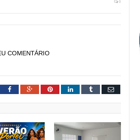
0
EU COMENTÁRIO
tter
Facebook
Google+
Pinterest
LinkedIn
Tumblr
Email