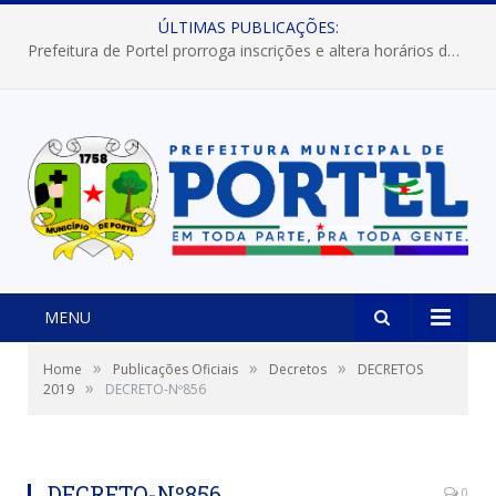
ÚLTIMAS PUBLICAÇÕES:
Prefeitura de Portel prorroga inscrições e altera horários dos concursos “Musa” e “Miss Mix Verão 2026”
MENU
»
»
»
Home
Publicações Oficiais
Decretos
DECRETOS
»
2019
DECRETO-Nº856
DECRETO-Nº856
0