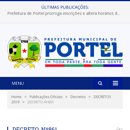
ÚLTIMAS PUBLICAÇÕES:
Prefeitura de Portel prorroga inscrições e altera horários dos concursos “Musa” e “Miss Mix Verão 2026”
MENU
»
»
»
Home
Publicações Oficiais
Decretos
DECRETOS
»
2019
DECRETO-Nº861
DECRETO-Nº861
0