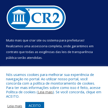
Muito mais que
criar site
ou
sistema para prefeituras
!
Realizamos uma
assessoria
completa, onde garantimos em
contrato que todas as exigências das
leis de transparência
pública
serão atendidas.
Conheça o
PNTP
e o
Radar da Transparência Pública
Nós usamos cookies para melhorar sua experiência de
navegação no portal. Ao utilizar nosso portal, você
concorda com a política de monitoramento de cookies.
Para ter mais informações sobre como isso é feito, acesse
Política de cookies (
Leia mais
). Se você concorda, clique em
Todos os direitos reservados a Prefeitura Municipal de Portel.
ACEITO.
Mapa do Site
Acessar Área Administrativa
ACEITO
Leia mais