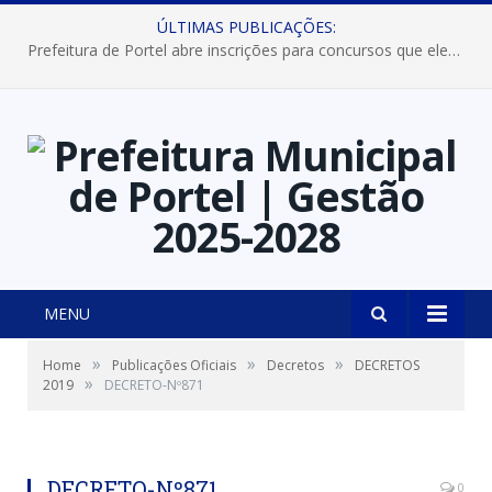
ÚLTIMAS PUBLICAÇÕES:
Prefeitura de Portel abre inscrições para concursos que elegerão os destaques do Verão 2026
MENU
»
»
»
Home
Publicações Oficiais
Decretos
DECRETOS
»
2019
DECRETO-Nº871
DECRETO-Nº871
0