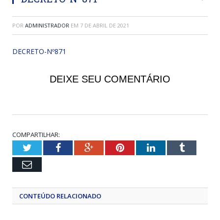
POR
ADMINISTRADOR
EM
7 DE ABRIL DE 2021
DECRETO-Nº871
DEIXE SEU COMENTÁRIO
COMPARTILHAR:
Twitter
Facebook
Google+
Pinterest
LinkedIn
Tumblr
Email
CONTEÚDO RELACIONADO