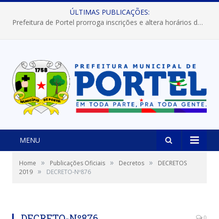
ÚLTIMAS PUBLICAÇÕES:
Prefeitura de Portel prorroga inscrições e altera horários dos concursos “Musa” e “Miss Mix Verão 2026”
MENU
»
»
»
Home
Publicações Oficiais
Decretos
DECRETOS
»
2019
DECRETO-Nº876
DECRETO-Nº876
0