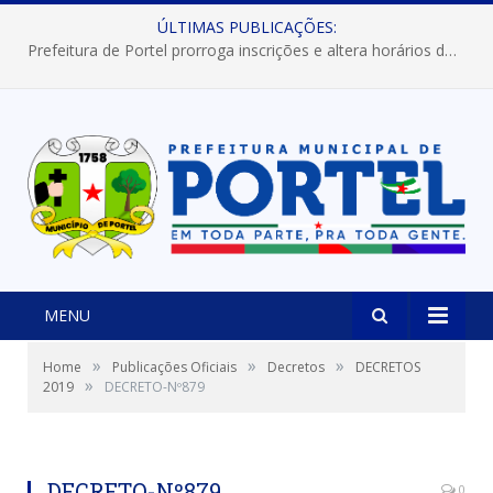
ÚLTIMAS PUBLICAÇÕES:
Prefeitura de Portel prorroga inscrições e altera horários dos concursos “Musa” e “Miss Mix Verão 2026”
MENU
»
»
»
Home
Publicações Oficiais
Decretos
DECRETOS
»
2019
DECRETO-Nº879
DECRETO-Nº879
0