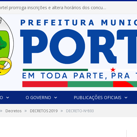
Prefeitura de Portel prorroga inscrições e altera horários dos concursos “Musa” e “Miss Mix Verão 2026”
IO
O GOVERNO
PUBLICAÇÕES OFICIAIS
»
»
»
Decretos
DECRETOS 2019
DECRETO-Nº893