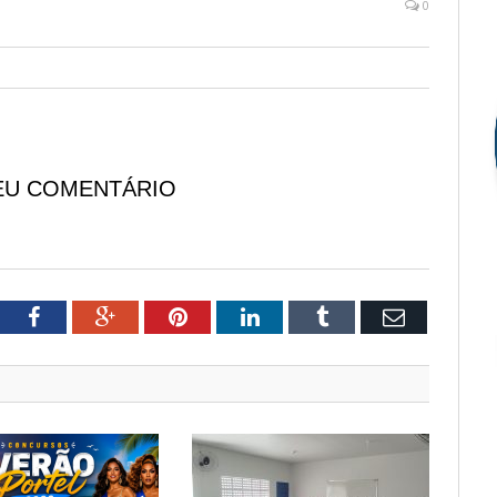
0
EU COMENTÁRIO
tter
Facebook
Google+
Pinterest
LinkedIn
Tumblr
Email