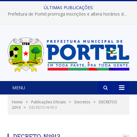
ÚLTIMAS PUBLICAÇÕES:
Prefeitura de Portel prorroga inscrições e altera horários dos concursos “Musa” e “Miss Mix Verão 2026”
MENU
»
»
»
Home
Publicações Oficiais
Decretos
DECRETOS
»
2019
DECRETO-Nº913
DECRETO-Nº913
0