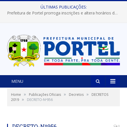
ÚLTIMAS PUBLICAÇÕES:
Prefeitura de Portel prorroga inscrições e altera horários dos concursos “Musa” e “Miss Mix Verão 2026”
MENU
»
»
»
Home
Publicações Oficiais
Decretos
DECRETOS
»
2019
DECRETO-Nº956
DECRETO-Nº956
0