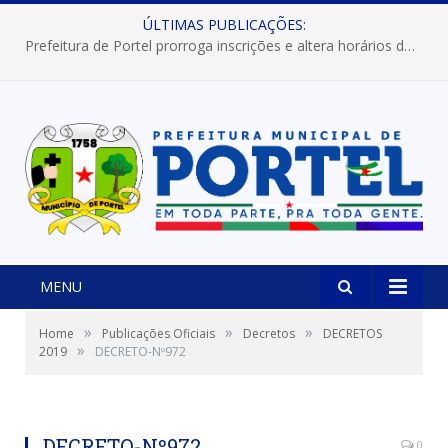
ÚLTIMAS PUBLICAÇÕES:
Prefeitura de Portel prorroga inscrições e altera horários dos concursos “Musa” e “Miss Mix Verão 2026”
MENU
»
»
»
Home
Publicações Oficiais
Decretos
DECRETOS
»
2019
DECRETO-Nº972
DECRETO-Nº972
0