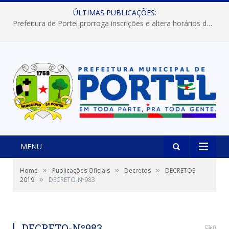
ÚLTIMAS PUBLICAÇÕES:
Prefeitura de Portel prorroga inscrições e altera horários dos concursos “Musa” e “Miss Mix Verão 2026”
MENU
»
»
»
Home
Publicações Oficiais
Decretos
DECRETOS
»
2019
DECRETO-Nº983
DECRETO-Nº983
0