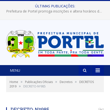
ÚLTIMAS PUBLICAÇÕES:
Prefeitura de Portel abre inscrições para concursos que elegerão os destaques do Verão 2026
MENU
»
»
»
Home
Publicações Oficiais
Decretos
DECRETOS
»
2019
DECRETO-Nº985
DECRETO-Nº985
0