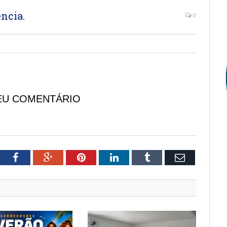
ncia.
0
EU COMENTÁRIO
tter
Facebook
Google+
Pinterest
LinkedIn
Tumblr
Email