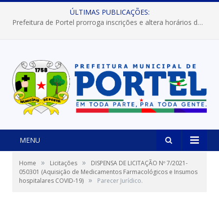
ÚLTIMAS PUBLICAÇÕES:
Prefeitura de Portel prorroga inscrições e altera horários dos concursos “Musa” e “Miss Mix Verão 2026”
MENU
»
»
Home
Licitações
DISPENSA DE LICITAÇÃO Nº 7/2021-
050301 (Aquisição de Medicamentos Farmacológicos e Insumos
»
hospitalares COVID-19)
Parecer Jurídico.