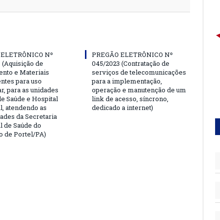
 ELETRÔNICO Nº
PREGÃO ELETRÔNICO Nº
 (Aquisição de
045/2023 (Contratação de
nto e Materiais
serviços de telecomunicações
tes para uso
para a implementação,
r, para as unidades
operação e manutenção de um
de Saúde e Hospital
link de acesso, síncrono,
l, atendendo as
dedicado a internet)
ades da Secretaria
l de Saúde do
o de Portel/PA)