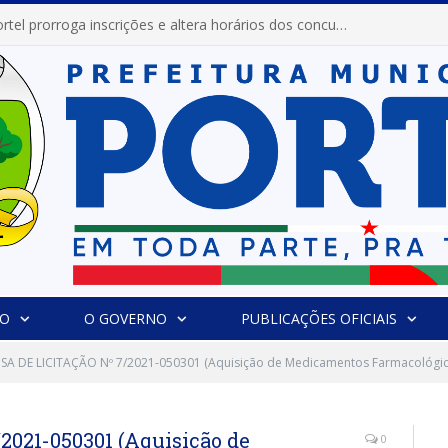
Prefeitura de Portel prorroga inscrições e altera horários dos concursos “Musa” e “Miss Mix Verão 2026”
IO
O GOVERNO
PUBLICAÇÕES OFICIAIS
SA DE LICITAÇÃO Nº 7/2021-050301 (Aquisição de Medicamentos Farmacológic
021-050301 (Aquisição de
0