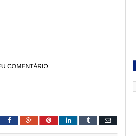
EU COMENTÁRIO
tter
Facebook
Google+
Pinterest
LinkedIn
Tumblr
Email