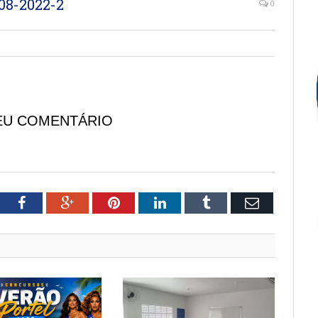
8-2022-2
0
EU COMENTÁRIO
tter
Facebook
Google+
Pinterest
LinkedIn
Tumblr
Email