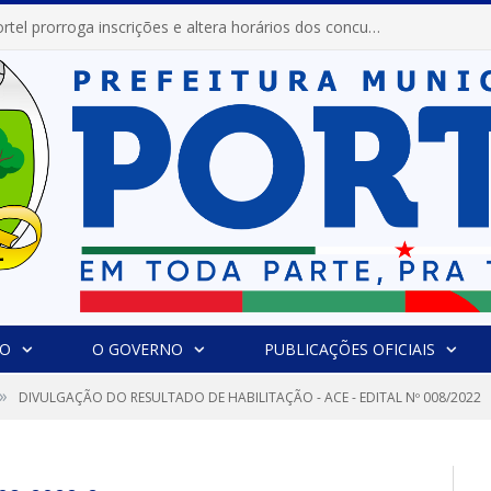
Prefeitura de Portel prorroga inscrições e altera horários dos concursos “Musa” e “Miss Mix Verão 2026”
IO
O GOVERNO
PUBLICAÇÕES OFICIAIS
»
DIVULGAÇÃO DO RESULTADO DE HABILITAÇÃO - ACE - EDITAL Nº 008/2022