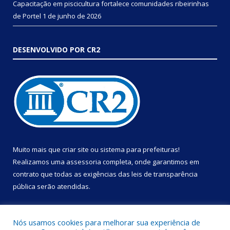
Capacitação em piscicultura fortalece comunidades ribeirinhas
de Portel
1 de junho de 2026
DESENVOLVIDO POR CR2
Muito mais que
criar site
ou
sistema para prefeituras
!
Realizamos uma
assessoria
completa, onde garantimos em
contrato que todas as exigências das
leis de transparência
pública
serão atendidas.
Conheça o
PNTP
e o
Radar da Transparência Pública
Nós usamos cookies para melhorar sua experiência de