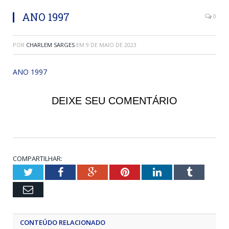
ANO 1997
0
POR
CHARLEM SARGES
EM
9 DE MAIO DE 2023
ANO 1997
DEIXE SEU COMENTÁRIO
COMPARTILHAR:
Twitter
Facebook
Google+
Pinterest
LinkedIn
Tumblr
Email
CONTEÚDO RELACIONADO