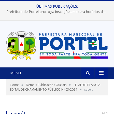
ÚLTIMAS PUBLICAÇÕES:
Prefeitura de Portel prorroga inscrições e altera horários dos concursos “Musa” e “Miss Mix Verão 2026”
MENU
»
»
Home
Demais Publicações Oficiais
LEI ALDIR BLANC 2:
»
EDITAL DE CHAMAMENTO PÚBLICO Nº 03/2024
secelt
secelt
0