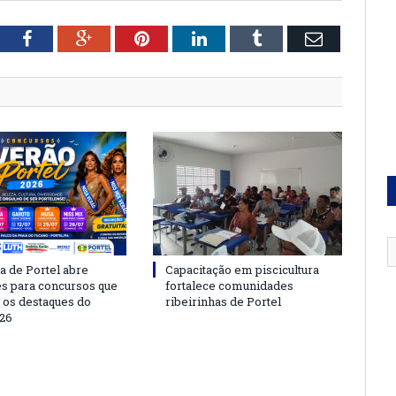
tter
Facebook
Google+
Pinterest
LinkedIn
Tumblr
Email
a de Portel abre
Capacitação em piscicultura
es para concursos que
fortalece comunidades
 os destaques do
ribeirinhas de Portel
26