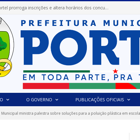
Prefeitura de Portel prorroga inscrições e altera horários dos concursos “Musa” e “Miss Mix Verão 2026”
IO
O GOVERNO
PUBLICAÇÕES OFICIAIS
Municipal ministra palestra sobre soluções para a poluição plástica em escol