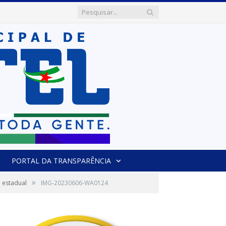
PORTAL DA TRANSPARÊNCIA
»
a estadual
IMG-20230606-WA0124