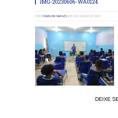
IMG-20230606-WA0124
POR
CHARLEM SARGES
EM
6 DE JUNHO DE 2023
DEIXE S