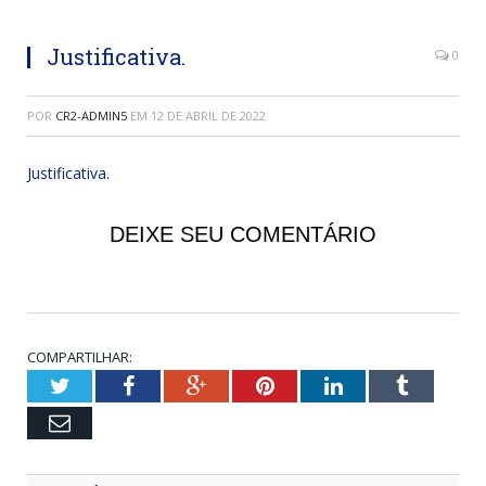
Justificativa.
0
POR
CR2-ADMIN5
EM
12 DE ABRIL DE 2022
Justificativa.
DEIXE SEU COMENTÁRIO
COMPARTILHAR:
Twitter
Facebook
Google+
Pinterest
LinkedIn
Tumblr
Email