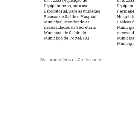
047/2023 (Aquisição de
046/2023
Equipamentos, para uso
Equipame
Laboratorial, para as unidades
Permanen
Básicas de Saúde e Hospital
Hospitala
Municipal, atendendo as
Básicas 
necessidades da Secretaria
Municipa
Municipal de Saúde do
necessid
Município de Portel/PA)
Municipa
Municípi
Os comentários estão fechados.