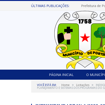
ÚLTIMAS PUBLICAÇÕES:
PÁGINA INICIAL
O MUNICÍP
»
»
VOCÊ ESTÁ EM:
Home
Licitações
INEXIG
PLANEJAMENTO E SISTEMAS DOS PROGRAMAS DO G