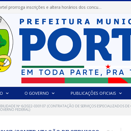
Prefeitura de Portel prorroga inscrições e altera horários dos concursos “Musa” e “Miss Mix Verão 2026”
IO
O GOVERNO
PUBLICAÇÕES OFICIAIS
IBILIDADE Nº 6/2022-030107 (CONTRATAÇÃO DE SERVIÇOS ESPECIALIZADOS DE
OVERNO FEDERAL)