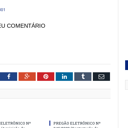
301
EU COMENTÁRIO
tter
Facebook
Google+
Pinterest
LinkedIn
Tumblr
Email
 ELETRÔNICO Nº
PREGÃO ELETRÔNICO Nº