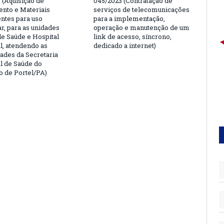
 (Aquisição de
045/2023 (Contratação de
nto e Materiais
serviços de telecomunicações
tes para uso
para a implementação,
r, para as unidades
operação e manutenção de um
de Saúde e Hospital
link de acesso, síncrono,
l, atendendo as
dedicado a internet)
ades da Secretaria
l de Saúde do
o de Portel/PA)