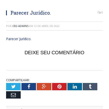
Parecer Jurídico.
0
POR
CR2-ADMIN5
EM
12 DE ABRIL DE 2022
Parecer Jurídico.
DEIXE SEU COMENTÁRIO
COMPARTILHAR:
Twitter
Facebook
Google+
Pinterest
LinkedIn
Tumblr
Email